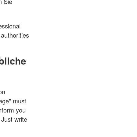
n Sie
essional
authorities
bliche
on
uage" must
inform you
 Just write