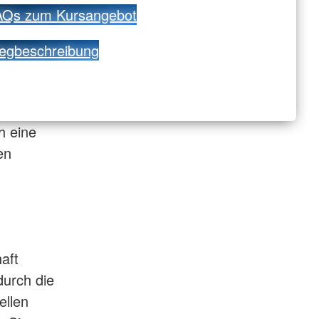
AQs zum Kursangebot
egbeschreibung
h eine
en
aft
durch die
ellen