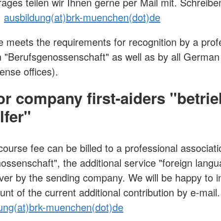
rages teilen wir Ihnen gerne per Mail mit. Schreibe
:
ausbildung(at)brk-muenchen(dot)de
e meets the requirements for recognition by a prof
n "Berufsgenossenschaft" as well as by all German 
cense offices).
or company first-aiders "betrie
lfer"
course fee can be billed to a professional associati
ossenschaft", the additional service "foreign lang
ver by the sending company. We will be happy to 
nt of the current additional contribution by e-mail.
dung(at)brk-muenchen(dot)de