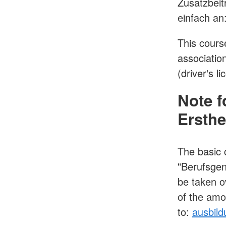
Zusatzbeit
einfach an
This cours
associatio
(driver's li
Note f
Ersthe
The basic 
"Berufsgen
be taken o
of the amou
to:
ausbil