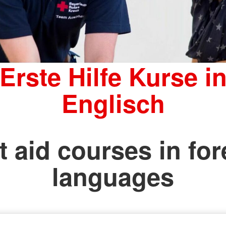
Erste Hilfe Kurse i
Englisch
t aid courses in fo
languages