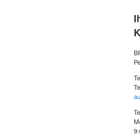
I
K
B
Pe
Te
Te
au
Te
Mo
9: